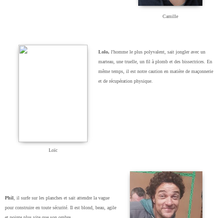
Camille
Lolo,
l'homme le plus polyvalent, sait jongler avec un
marteau, une truelle, un fil à plomb et des bissectrices. En
même temps, il est notre caution en matière de maçonnerie
et de récupération physique.
Loïc
Phil
, il surfe sur les planches et sait attendre la vague
pour construire en toute sécurité. Il est blond, beau, agile
et pointe plus vite que son ombre.