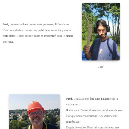
José
, ponceur sachant poncer sans ponceuse, lit les cernes
d'un tronc d'arbre comme une partition et cerne les plans au
millimètre. Il rend au bois toute sa musicalité pour le plaisir
des yeux.
José
Fred
, il distille son être dans l'alambic de la
verticalité...
Il s'ouvre à d'autres dimensions
et donne du sens
à ce que nous construisons.
Ses valeurs sont
fondées sur
l'esprit
de cordée. Pour lui ,construire est une