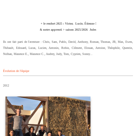
+ le renfort 2025 : Victor, Lucie, Étienne !
& notre apprenti > saison 2025/2026 Jules
Ils ont fait parti de l'aventure : Chris, Sam, Pablo, David, Anthony, Roman, Thomas, JB, Max, Ewen,
Thibault, Edouard, Lucas, Lucien, Antonin, Robin, Clément, Elouan, Antoine, Théophile, Quentin,
Nolhan, Maxence E., Maxence C., Audrey, Judy, Tom, Cyprien, Sonny...
Évolution de l'équipe
2012