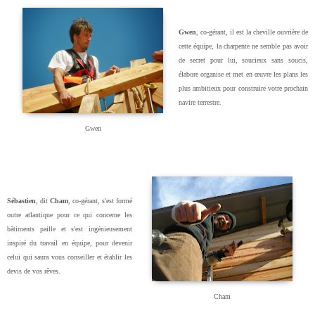
Gwen
, co-gérant, il est la cheville ouvrière de
cette équipe, la charpente ne semble pas avoir
de secret pour lui, soucieux sans soucis,
élabore organise et met en œuvre les plans les
plus ambitieux pour construire votre prochain
navire terrestre.
Gwen
Sébastien
, dit
Cham
, co-gérant, s'est formé
outre atlantique pour ce qui concerne les
bâtiments paille et s'est ingénieusement
inspiré du travail en équipe, pour devenir
celui qui saura vous conseiller et établir les
devis de vos rêves.
Cham