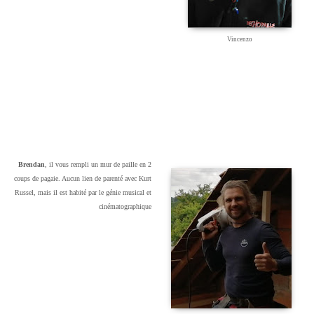
Vincenzo
Brendan
, il vous rempli un mur de paille en 2
coups de pagaie. Aucun lien de parenté avec Kurt
Russel, mais il est habité par le génie musical et
cinématographique