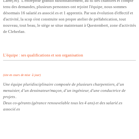
Larré(56). L'entreprise grandit raisonnablement, au fil des chantiers et compte
tenu des demandes, plusieurs personnes ont rejoint l'équipe, nous sommes
désormais 16 salarié.es associé.es et 1 apprentis. Par son évolution d'effectif et
d'activité, la scop s'est construite son propre atelier de préfabrication, tout
nouveau, tout beau, le siège se situe maintenant à Questembert, zone d'activités
de Cleherlan.
L’équipe : ses qualifications et son organisation
(site en cours de mise à jour)
Une équipe pluridisciplinaire composée de plusieurs charpentiers, d’un
menuisier, d’un dessinateur/maçon, d’un ingénieur, d'une conductrice de
projets..
Deux co-gérants (gérance renouvelable tous les 4 ans) et des salarié.es
associé.es