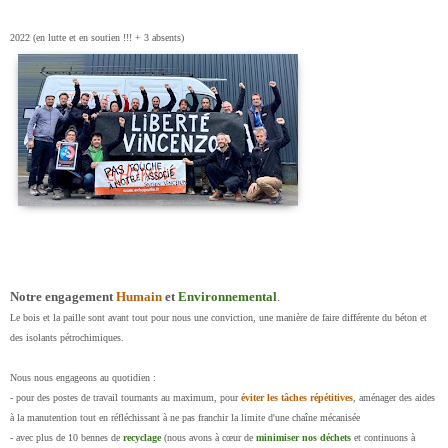
2022 (en lutte et en soutien !!! + 3 absents)
Notre engagement
Humain
et
Environnemental
.
Le bois et la paille sont avant tout pour nous une conviction, une manière de faire différente du béton et
des isolants pétrochimiques.
Nous nous engageons au quotidien :
- pour des postes de travail tournants au maximum, pour
éviter les tâches répétitives
, aménager des aides
à la manutention tout en réfléchissant à ne pas franchir la limite d'une chaîne mécanisée
- avec plus de 10 bennes de
recyclage
(nous avons à cœur de
minimiser nos déchets
et continuons à