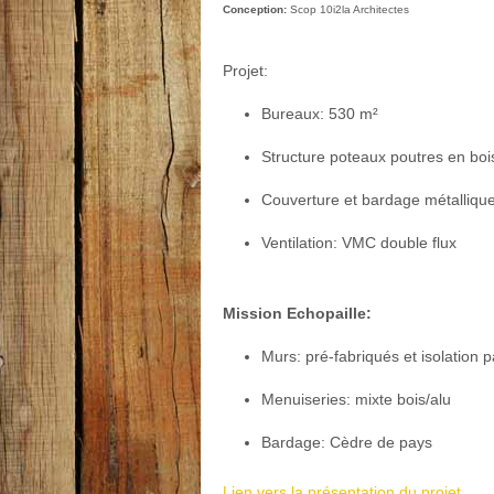
Conception:
Scop 10i2la Architectes
Projet:
Bureaux: 530 m²
Structure poteaux poutres en boi
Couverture et bardage métalliqu
Ventilation: VMC double flux
Mission Echopaille:
Murs: pré-fabriqués et isolation pa
Menuiseries: mixte bois/alu
Bardage: Cèdre de pays
Lien vers la présentation du projet