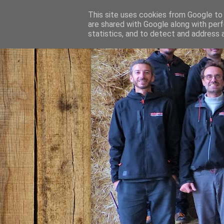
This site uses cookies from Google to d
are shared with Google along with perf
statistics, and to detect and address 