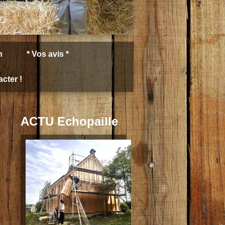
n
* Vos avis *
cter !
ACTU Echopaille