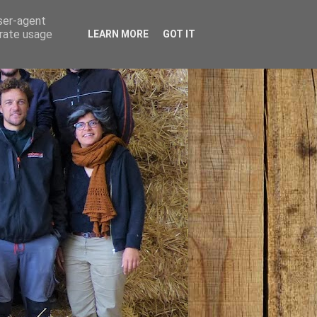
user-agent
erate usage
LEARN MORE
GOT IT