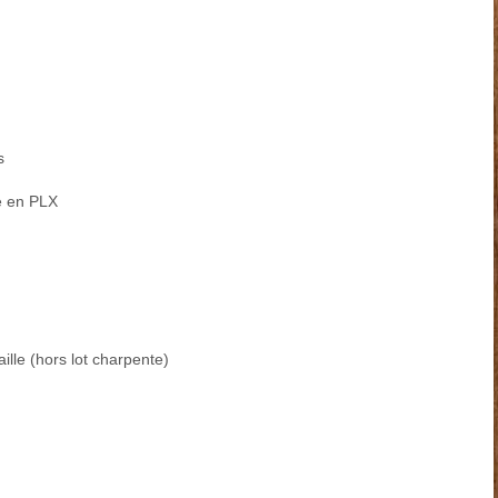
s
e en PLX
ille (hors lot cha
rp
ente)